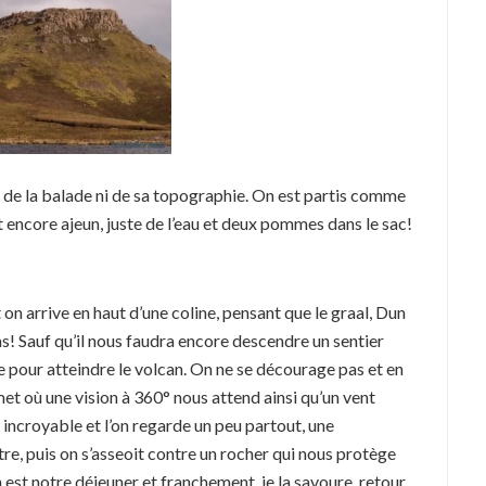
e de la balade ni de sa topographie. On est partis comme
st encore ajeun, juste de l’eau et deux pommes dans le sac!
 on arrive en haut d’une coline, pensant que le graal, Dun
cas! Sauf qu’il nous faudra encore descendre un sentier
e pour atteindre le volcan. On ne se décourage pas et en
et où une vision à 360° nous attend ainsi qu’un vent
t incroyable et l’on regarde un peu partout, une
e, puis on s’asseoit contre un rocher qui nous protège
st notre déjeuner et franchement, je la savoure, retour