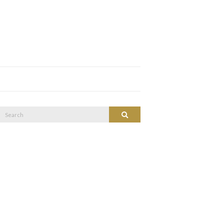
Search
Search
or: