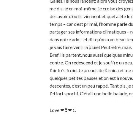
Galles. Ils nous lancent: alors vous croyie
me dis-je en moi-même, je croise des gens ici
de savoir d’où ils viennent et quel a été l
temps – car c’est primal, l’homme parle du
partager ses informations climatiques – non
dans notre adn – et dit qu’on a un beau tem
je vais faire venir la pluie! Peut-être, mai
Bref, ils partent, nous aussi quelques mi
contre. On redescend et je souffre un peu. 
l’air très froid. Je prends de l’arnica et me
quelques petites pauses et on est à nouvea
descentes, c’est un peu rappé. Tant pis, je
l’effort sportif. C’était une belle balade, on
Love ❤︎❣❤︎ C