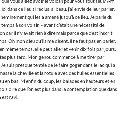
z que vous alliez avoir le volcan pour vous tout seul? Arf
 dans ce lieu si reclus, si beau, j’ai envie de leur parler,
e cheminement qui les a amené jusqu’à ce lieu. Je parle du
 temps à son voisin – avant c’était une nécessité de
 car il n’y avait rien à dire mais parce que c’est inscrit
ps. Oh mon dieu qu’ils me disent, il ne faut pas en parler,
s en même temps, elle peut aller et venir dix fois par jours.
nutes plus tard. Mon genou commence à me tirer par
Je suis presque tentée de le faire goger dans le lac qui a
 masse la cheville et la rotule avec des huiles essentielles,
u en bas. M’enfin du coup, les balades en hauteurs et en
 dois dire que l’on est plus dans la contemplation que dans
 est ravi.